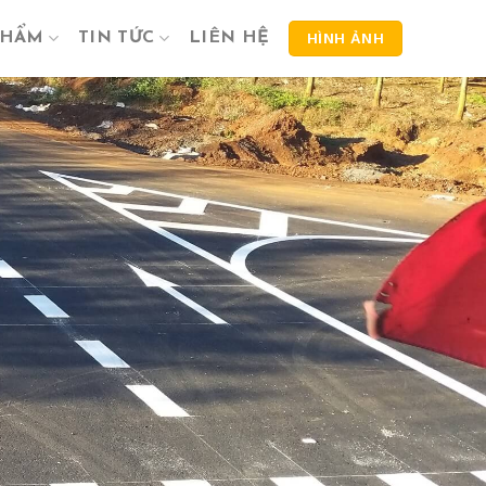
PHẨM
TIN TỨC
LIÊN HỆ
HÌNH ẢNH