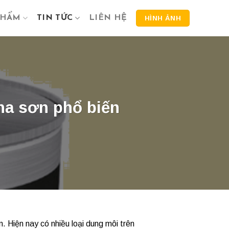
PHẨM
TIN TỨC
LIÊN HỆ
HÌNH ẢNH
ha sơn phổ biến
 Hiện nay có nhiều loại
dung môi
trên