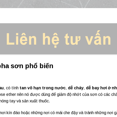
pha sơn phổ biến
àu
, có tính
tan vô hạn trong nước
,
dễ cháy
,
dễ bay hơi ở n
lulose ether nên nó được dùng để giảm độ nhớt của sơn có các chấ
óng tay và sản xuất thuốc.
i kín đáo hoặc những nơi có mái che đậy và tránh những nơi g