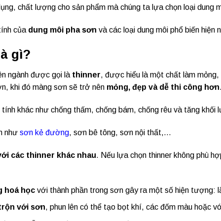
dụng, chất lượng cho sản phẩm mà chúng ta lựa chọn loại dung m
 tính của
dung môi pha sơn
và các loại dung môi phổ biến hiện n
à gì?
ên ngành được gọi là
thinner
, được hiểu là một chất làm mỏng,
ơn, khi đó màng sơn sẽ trở nên
mỏng, đẹp và dễ thi công hơn
 tính khác như chống thấm, chống bám, chống rêu và tăng khối 
ơn như
sơn kẻ đường
, sơn bê tông, sơn nội thất,…
với các thinner khác nhau
. Nếu lựa chọn thinner không phù h
g hoá học
với thành phần trong sơn gây ra một số hiện tượng: 
trộn với sơn
, phun lên có thể tạo bọt khí, các đốm màu hoặc vó