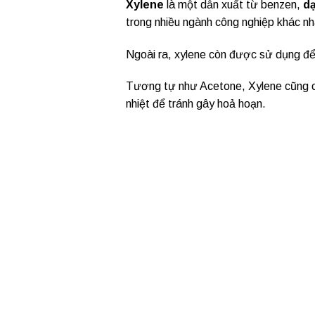
2.2. Xylene – C8H10
Xylene
là một dẫn xuất từ benzen,
dạ
trong nhiều ngành công nghiệp khác n
Ngoài ra, xylene còn được sử dụng để t
Tương tự như Acetone, Xylene cũng cầ