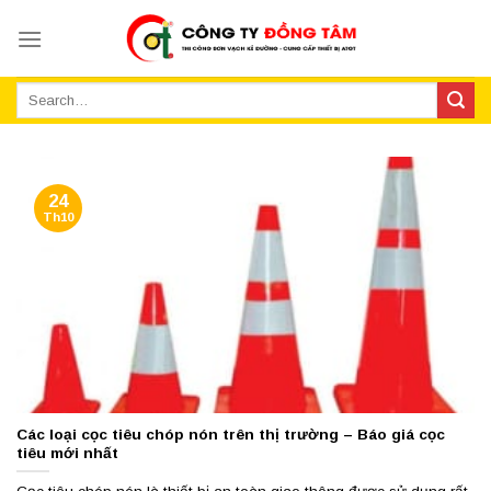
Skip
to
content
24
Th10
Các loại cọc tiêu chóp nón trên thị trường – Báo giá cọc
tiêu mới nhất